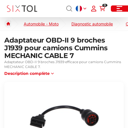
0
Automobile - Moto
Diagnostic automobile
C
Adaptateur OBD-II 9 broches
J1939 pour camions Cummins
MECHANIC CABLE 7
Adaptateur OBD-II 9 broches J1939 efficace pour camions Cummins
MECHANIC CABLE 7.
Description complète