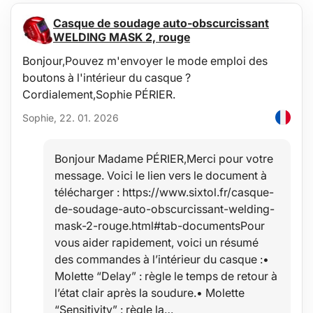
Dimensions des embouts : 3,5 x 1,3 cm / 3,7 x 3,7 cm
Casque de soudage auto-obscurcissant
Poids : 110 g
WELDING MASK 2, rouge
Bonjour,Pouvez m'envoyer le mode emploi des
boutons à l'intérieur du casque ?
Cordialement,Sophie PÉRIER.
Sophie, 22. 01. 2026
Bonjour Madame PÉRIER,Merci pour votre
message. Voici le lien vers le document à
télécharger : https://www.sixtol.fr/casque-
de-soudage-auto-obscurcissant-welding-
mask-2-rouge.html#tab-documentsPour
vous aider rapidement, voici un résumé
des commandes à l’intérieur du casque :•
Molette “Delay” : règle le temps de retour à
l’état clair après la soudure.• Molette
“Sensitivity” : règle la…