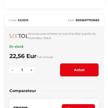
Code:
SX2013
EAN:
8595697703683
Vous pouvez acheter la marchandise auprès du
revendeur Sixtol
En stock
22,56 Eur
TVA incluse
–
+
Achat
Comparateur