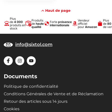
Haut de page
Plus
Produits
Vendeur
Plus
de
4 000
Forte
présence
de
haute
officiel
de
80
produits en
internationale
qualité
pour
Amazon
de ve
stock
info@sixtol.com
Documents
Politique de confidentialité
Conditions Générales de Vente et de Réclamation
Retour des articles sous 14 jours
Cookies