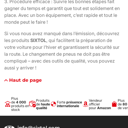
3. Procédure efficace : Suivre les bonnes étapes fait
gagner du temps et garantit que tout est solidement en
place. Avec un bon équipement, c’est rapide et tout le
monde peut le faire !
Si vous nous avez manqué dans l’émission, découvrez
les produits
SIXTOL
, qui facilitent la préparation de
votre voiture pour l’hiver et garantissent la sécurité sur
la route. Le changement de pneus ne doit pas être
compliqué – avec des outils de qualité, vous pouvez
aussi y arriver !
Haut de page
Plus
Produits
Vendeur
Plus
de
4 000
Forte
présence
de
haute
officiel
de
80
produits en
internationale
qualité
pour
Amazon
de ve
stock