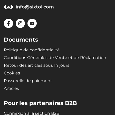
Un design moderne assure une utilisation sans problème et un
aspect élégant dans le véhicule concerné.
info@sixtol.com
Matériaux
Matériau recyclable, très résistant et de qualité - le caoutchouc
microporeux SBR confère aux bacs une extrême élasticité,
garantissant qu'après flexion (p. ex. lors du stockage) le bac
Documents
retrouve sa forme d'origine.
Politique de confidentialité
Conditions Générales de Vente et de Réclamation
Retour des articles sous 14 jours
Cookies
Passerelle de paiement
Articles
Pour les partenaires B2B
Connexion à la section B2B