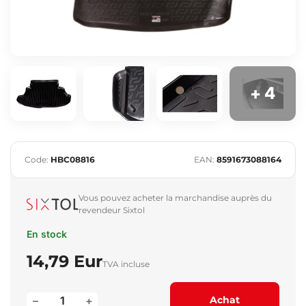
+ 4
Code:
HBC08816
EAN:
8591673088164
Vous pouvez acheter la marchandise auprès du
revendeur Sixtol
En stock
14,79 Eur
TVA incluse
–
+
Achat