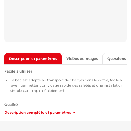
Description et paramètres
Vidéos et images
Questions
Facile à utiliser
Le bac est adapté au transport de charges dans le coffre, facile à
laver, permettant un vidage rapide des saletés et une installation
simple par simple déploiement.
Qualité
Description complète et paramètres
Tous les bacs de coffre sont fournis avec le certificat TÜV Süd
Czech, la fiche de données de sécurité MSDS relative à la
composition et à la sécurité du matériau utilisé, l'homologation
conformément aux directives de la République tchèque / Union