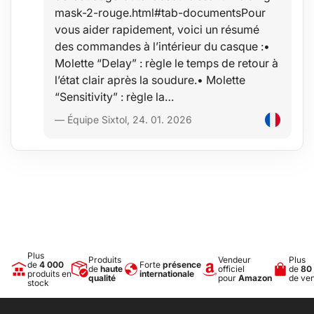
mask-2-rouge.html#tab-documentsPour
vous aider rapidement, voici un résumé
des commandes à l’intérieur du casque :•
Molette “Delay” : règle le temps de retour à
l’état clair après la soudure.• Molette
“Sensitivity” : règle la…
— Équipe Sixtol, 24. 01. 2026
Plus
Produits
Vendeur
Plus
de
4 000
Forte
présence
de
haute
officiel
de
80
produits en
internationale
qualité
pour
Amazon
de ve
stock