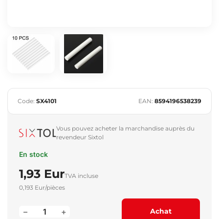
Code:
SX4101
EAN:
8594196538239
Vous pouvez acheter la marchandise auprès du
revendeur Sixtol
En stock
1,93 Eur
TVA incluse
0,193 Eur/pièces
–
+
Achat