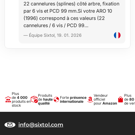
22 cannelures (splines) côté arbre, fixation
par 6 vis et PCD 99 mm.Si votre ARO 10
(1996) correspond à ces valeurs (22
cannelures / 6 vis / PCD 99…
— Équipe Sixtol, 19. 01. 2026
Plus
Produits
Vendeur
Plus
de
4 000
Forte
présence
de
haute
officiel
de
80
produits en
internationale
qualité
pour
Amazon
de ve
stock
info@sixtol.com