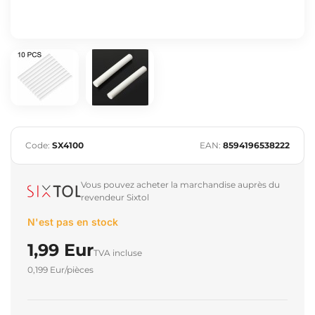
Code:
SX4100
EAN:
8594196538222
Vous pouvez acheter la marchandise auprès du
revendeur Sixtol
N'est pas en stock
1,99 Eur
TVA incluse
0,199 Eur/pièces