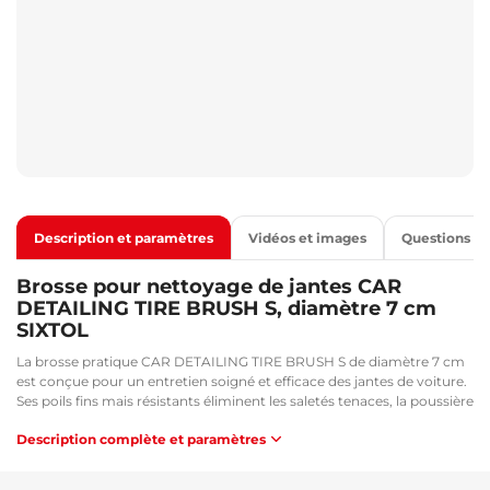
Description et paramètres
Vidéos et images
Questions
Brosse pour nettoyage de jantes CAR
DETAILING TIRE BRUSH S, diamètre 7 cm
SIXTOL
La brosse pratique CAR DETAILING TIRE BRUSH S de diamètre 7 cm
est conçue pour un entretien soigné et efficace des jantes de voiture.
Ses poils fins mais résistants éliminent les saletés tenaces, la poussière
de frein et autres dépôts sans rayer la surface. Grâce à sa taille
Description complète et paramètres
compacte et à la forme ergonomique de la poignée, elle offre une
prise confortable pendant le nettoyage. Cette brosse est un excellent
choix pour tous ceux qui souhaitent un aspect propre et impeccable