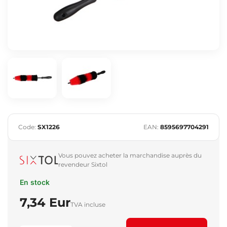
Code:
SX1226
EAN:
8595697704291
Vous pouvez acheter la marchandise auprès du
revendeur Sixtol
En stock
7,34 Eur
TVA incluse