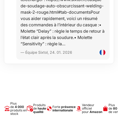
de-soudage-auto-obscurcissant-welding-
mask-2-rouge.html#tab-documentsPour
vous aider rapidement, voici un résumé
des commandes à l’intérieur du casque :•
Molette “Delay” : règle le temps de retour à
l’état clair après la soudure.• Molette
“Sensitivity” : règle la…
— Équipe Sixtol, 24. 01. 2026
Plus
Produits
Vendeur
Plus
de
4 000
Forte
présence
de
haute
officiel
de
80
produits en
internationale
qualité
pour
Amazon
de ve
stock