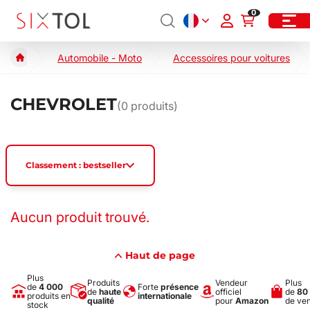
0
Automobile - Moto
Accessoires pour voitures
CHEVROLET
(
0
produits)
Classement : bestseller
Aucun produit trouvé.
Haut de page
Plus
Produits
Vendeur
Plus
de
4 000
Forte
présence
de
haute
officiel
de
80
produits en
internationale
qualité
pour
Amazon
de ve
stock