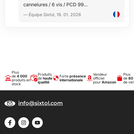
cannelures / 6 vis / PCD 99…
— Équipe Sixtol, 19. 01. 2026
Plus
Produits
Vendeur
Plus
de
4 000
Forte
présence
de
haute
officiel
de
80
produits en
internationale
qualité
pour
Amazon
de ve
stock
info@sixtol.com