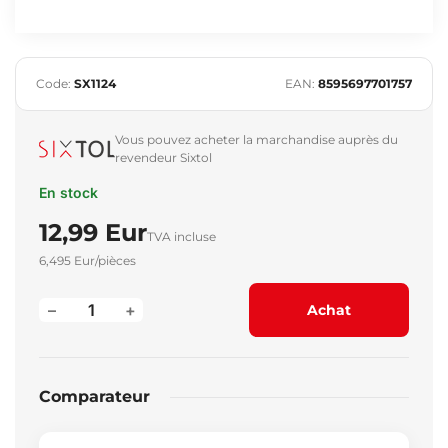
Code:
SX1124
EAN:
8595697701757
Vous pouvez acheter la marchandise auprès du
revendeur Sixtol
En stock
12,99 Eur
TVA incluse
6,495 Eur/pièces
–
+
Achat
Comparateur