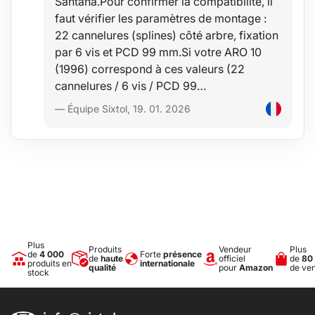
Santana.Pour confirmer la compatibilité, il
faut vérifier les paramètres de montage :
22 cannelures (splines) côté arbre, fixation
par 6 vis et PCD 99 mm.Si votre ARO 10
(1996) correspond à ces valeurs (22
cannelures / 6 vis / PCD 99…
— Équipe Sixtol, 19. 01. 2026
Plus
Produits
Vendeur
Plus
de
4 000
Forte
présence
de
haute
officiel
de
80
produits en
internationale
qualité
pour
Amazon
de ve
stock