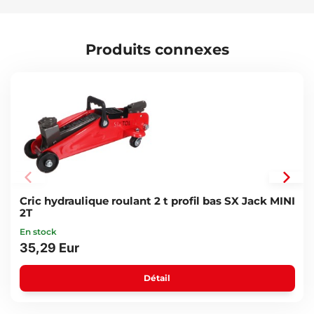
GEKO - G02046
Caractéristiques techniques :
Produits connexes
Diamètre : 45 mm
Hauteur : 13 mm
Poids : 24 g
Cric hydraulique roulant 2 t profil bas SX Jack MINI
2T
En stock
35,29 Eur
Détail