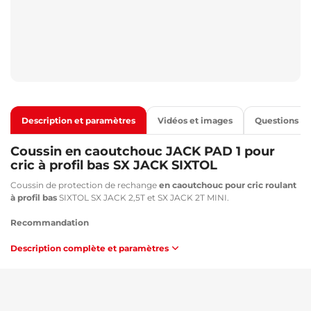
Description et paramètres
Vidéos et images
Questions
Coussin en caoutchouc JACK PAD 1 pour
cric à profil bas SX JACK SIXTOL
Coussin de protection de rechange
en caoutchouc pour cric roulant
à profil bas
SIXTOL SX JACK 2,5T et SX JACK 2T MINI.
Recommandation
Ces coussins en caoutchouc conviennent pour le cric hydraulique
Description complète et paramètres
SX Jack 2,5T
Compatible avec :
SIXTOL SX JACK 2,5T - SX3007
SIXTOL SX JACK 2T MINI - SX3008