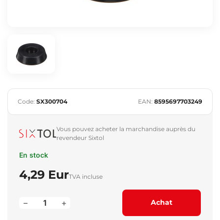
Code:
SX300704
EAN:
8595697703249
Vous pouvez acheter la marchandise auprès du
revendeur Sixtol
En stock
4,29 Eur
TVA incluse
–
+
Achat