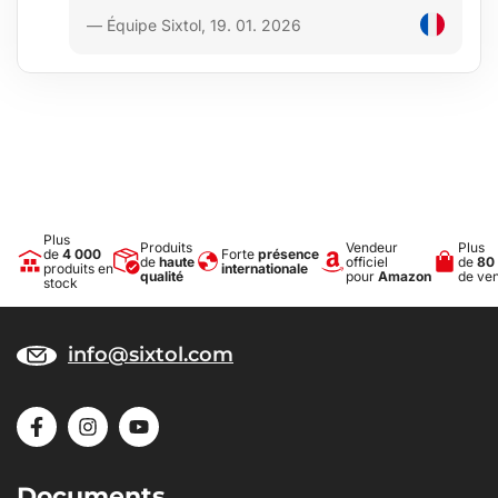
— Équipe Sixtol, 19. 01. 2026
Plus
Produits
Vendeur
Plus
de
4 000
Forte
présence
de
haute
officiel
de
80
produits en
internationale
qualité
pour
Amazon
de ve
stock
info@sixtol.com
Documents