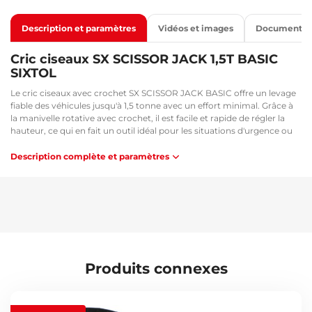
Description et paramètres
Vidéos et images
Documents
Cric ciseaux SX SCISSOR JACK 1,5T BASIC
SIXTOL
Le cric ciseaux avec crochet SX SCISSOR JACK BASIC offre un levage
fiable des véhicules jusqu'à 1,5 tonne avec un effort minimal. Grâce à
la manivelle rotative avec crochet, il est facile et rapide de régler la
hauteur, ce qui en fait un outil idéal pour les situations d'urgence ou
l'entretien régulier. Son design compact en fait un compagnon idéal à
placer dans le coffre de chaque voiture, que ce soit pour les
Description complète et paramètres
déplacements ou pour l'atelier. Sa construction robuste garantit
fiabilité et longue durée de vie lors d'une utilisation quotidienne. Le
patin en caoutchouc protège en outre la carrosserie contre les
dommages.
Principaux avantages :
Design compact et peu encombrant
Utilisation simple avec manivelle rotative munie d'un crochet
Produits connexes
Patin en caoutchouc pour protéger la carrosserie
Utilisation :