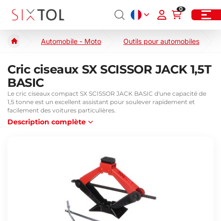
0
Automobile - Moto
Outils pour automobiles
Cric ciseaux SX SCISSOR JACK 1,5T
BASIC
Le cric ciseaux compact SX SCISSOR JACK BASIC d'une capacité de
1,5 tonne est un excellent assistant pour soulever rapidement et
facilement des voitures particulières.
Description complète