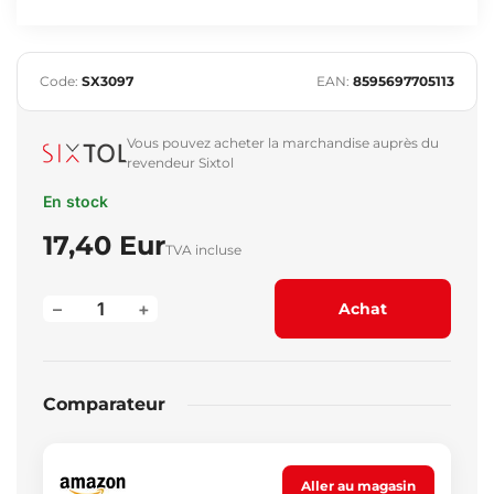
Code:
SX3097
EAN:
8595697705113
Vous pouvez acheter la marchandise auprès du
revendeur Sixtol
En stock
17,40 Eur
TVA incluse
–
+
Achat
Comparateur
Aller au magasin