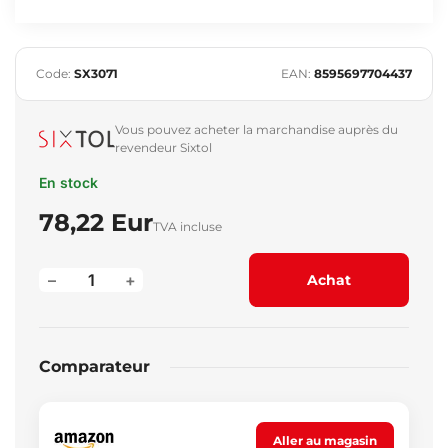
Code:
SX3071
EAN:
8595697704437
Vous pouvez acheter la marchandise auprès du
revendeur Sixtol
En stock
78,22 Eur
TVA incluse
–
+
Achat
Comparateur
Aller au magasin