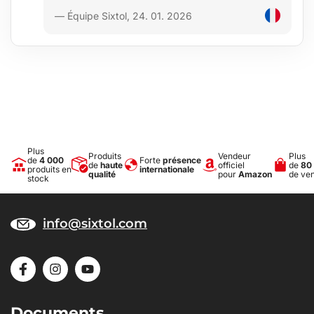
— Équipe Sixtol, 24. 01. 2026
Plus
Produits
Vendeur
Plus
de
4 000
Forte
présence
de
haute
officiel
de
80
produits en
internationale
qualité
pour
Amazon
de ve
stock
info@sixtol.com
Documents