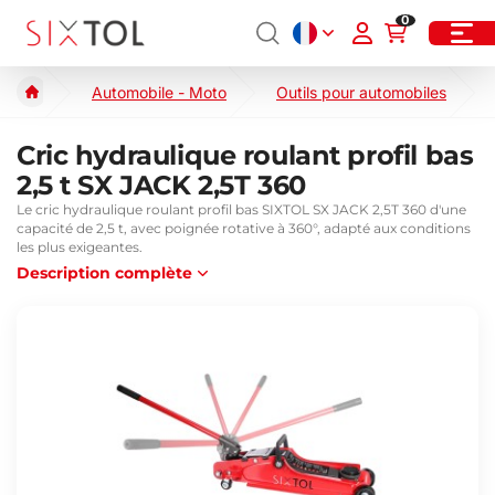
0
Automobile - Moto
Outils pour automobiles
Cric hydraulique roulant profil bas
2,5 t SX JACK 2,5T 360
Le cric hydraulique roulant profil bas SIXTOL SX JACK 2,5T 360 d'une
capacité de 2,5 t, avec poignée rotative à 360°, adapté aux conditions
les plus exigeantes.
Description complète