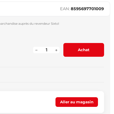
EAN:
8595697701009
archandise auprès du revendeur Sixtol
–
+
Achat
Aller au magasin