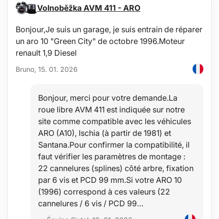
Fonctionnement silencieux
Volnoběžka AVM 411 - ARO
Ce diffuseur ne nécessite pas de mèche en coton pour
fonctionner
Bonjour,Je suis un garage, je suis entrain de réparer
Caractéristiques techniques :
un aro 10 "Green City" de octobre 1996.Moteur
Capacité du réservoir : 350 ml
renault 1,9 Diesel
Tension de fonctionnement : DC 24 V/0,5 A / 110-250 V 50/60 Hz
Puissance : 12 W
Bruno, 15. 01. 2026
Fréquence ultrasonique : 2,4 MHz
Dimensions : 22,5 x 17 x 17 cm
Évaporation : 45-60 ml/h
Bonjour, merci pour votre demande.La
Portée : 12-20 m²
roue libre AVM 411 est indiquée sur notre
Niveau sonore : 35 dB
Matériau : PP (polypropylène), ABS
site comme compatible avec les véhicules
Fonctions du diffuseur : 1H, 3H, 6H, ON (fonctionnement continu)
ARO (A10), Ischia (à partir de 1981) et
Longueur du câble d'alimentation : 160,5 cm
Santana.Pour confirmer la compatibilité, il
Couleur : bleu brillant
faut vérifier les paramètres de montage :
Contenu de l'emballage :
22 cannelures (splines) côté arbre, fixation
1x diffuseur
par 6 vis et PCD 99 mm.Si votre ARO 10
1x doseur pour l'eau
(1996) correspond à ces valeurs (22
1x adaptateur secteur
1x petit pinceau de nettoyage
cannelures / 6 vis / PCD 99…
Utilisation :