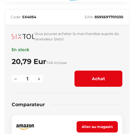
Code:
SX4054
EAN:
8595697701030
Vous pouvez acheter la marchandise auprès du
revendeur Sixtol
En stock
20,79 Eur
TVA incluse
–
+
Achat
Comparateur
Aller au magasin