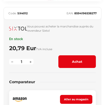
Code:
SX4012
EAN:
8594196538277
Vous pouvez acheter la marchandise auprès du
revendeur Sixtol
En stock
20,79 Eur
TVA incluse
–
+
Achat
Comparateur
Aller au magasin