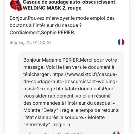
Ce diffuseur ne nécessite pas de bâtonnet de coton pour
Casque de soudage auto-obscurcissant
fonctionner
WELDING MASK 2, rouge
Caractéristiques techniques :
Bonjour,Pouvez m'envoyer le mode emploi des
Capacité du réservoir : 350 ml
boutons à l'intérieur du casque ?
Tension de fonctionnement : DC 24 V/0,5 A / 110-250 V 50/60 Hz
Cordialement,Sophie PÉRIER.
Puissance : 12 W
Fréquence ultrasonique : 2,4 MHz
Sophie, 22. 01. 2026
Dimensions : 22,5 x 17 x 17 cm
Débit d’évaporation : 45-60 ml/h
Surface couverte : 12-20 m²
Bonjour Madame PÉRIER,Merci pour votre
Niveau sonore : 35 dB
message. Voici le lien vers le document à
Matériau : PP (polypropylène), ABS
Modes de fonctionnement : 1H, 3H, 6H, ON fonctionnement
télécharger : https://www.sixtol.fr/casque-
continu
de-soudage-auto-obscurcissant-welding-
Longueur du câble d’alimentation : 160,5 cm
mask-2-rouge.html#tab-documentsPour
Couleur : bois blanc
vous aider rapidement, voici un résumé
Contenu de l’emballage :
des commandes à l’intérieur du casque :•
1x diffuseur
Molette “Delay” : règle le temps de retour à
1x mesurette pour l’eau
l’état clair après la soudure.• Molette
1x adaptateur secteur
1x petit pinceau de nettoyage
“Sensitivity” : règle la…
Utilisation :