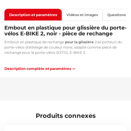
Description et paramètres
Vidéos et images
Questions
Embout en plastique pour glissière du porte-
vélos E-BIKE 2, noir - pièce de rechange
Embout en plastique de rechange
pour la glissière
(rail porteur) du
porte-vélos d'attelage de couleur noire, adapté comme pièce de
rechange pour le porte-vélos SIXTOL E-BIKE 2.
Convient pour les porte-vélos de la marque :
Description complète et paramètres
SIXTOL
Compass
Multipa
Paramètres techniques :
Pièce de rechange pour : SIXTOL E-BIKE 2 - SX1014
Largeur : 6 cm
Matériau : plastique
Produits connexes