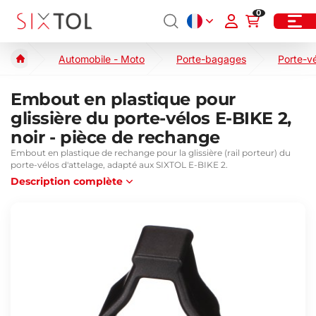
0
Automobile - Moto
Porte-bagages
Porte-v
Embout en plastique pour
glissière du porte-vélos E-BIKE 2,
noir - pièce de rechange
Embout en plastique de rechange pour la glissière (rail porteur) du
porte-vélos d'attelage, adapté aux SIXTOL E-BIKE 2.
Description complète