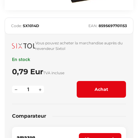
Code:
SX1014D
EAN:
8595697701153
Vous pouvez acheter la marchandise auprès du
revendeur Sixtol
En stock
0,79 Eur
TVA incluse
–
+
Achat
Comparateur