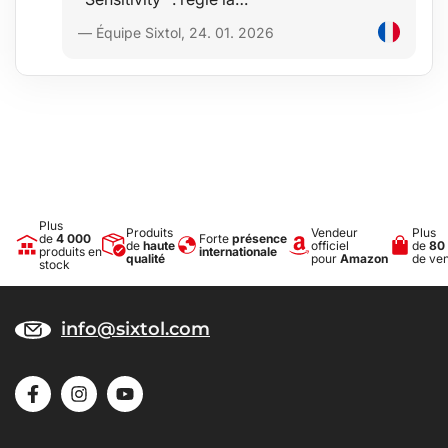
— Équipe Sixtol, 24. 01. 2026
Plus
Produits
Vendeur
Plus
de
4 000
Forte
présence
de
haute
officiel
de
80
produits en
internationale
qualité
pour
Amazon
de ve
stock
info@sixtol.com