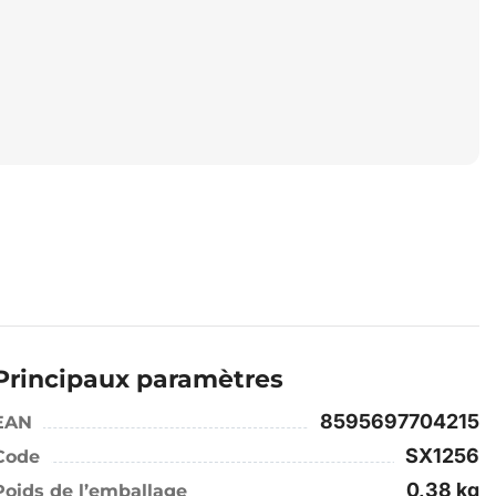
Principaux paramètres
8595697704215
EAN
SX1256
Code
0,38 kg
Poids de l’emballage