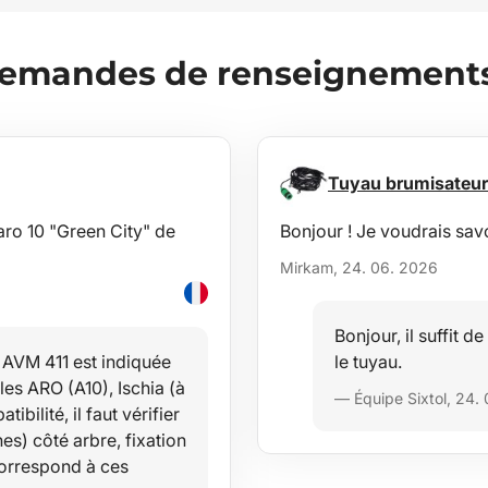
demandes de renseignements 
Tuyau brumisateu
 aro 10 "Green City" de
Bonjour ! Je voudrais sav
Mirkam, 24. 06. 2026
Bonjour, il suffit d
 AVM 411 est indiquée
le tuyau.
es ARO (A10), Ischia (à
— Équipe Sixtol, 24.
bilité, il faut vérifier
es) côté arbre, fixation
correspond à ces