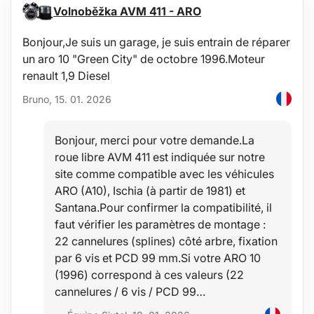
Alimentation via prise allume-cigare 12–24 V
Volnoběžka AVM 411 - ARO
Puissant aimant pour une fixation rapide
Possibilité de montage permanent par vis
Bonjour,Je suis un garage, je suis entrain de réparer
Convient aux véhicules particuliers et utilitaires
Câble d'alimentation spiralé
un aro 10 "Green City" de octobre 1996.Moteur
Utilisation simple sans installation complexe
renault 1,9 Diesel
Utilisation :
Bruno, 15. 01. 2026
Signalisation d'un véhicule immobilisé
Véhicules de service et de travail
Situations d'urgence sur la route
Bonjour, merci pour votre demande.La
Augmentation de la visibilité du véhicule
roue libre AVM 411 est indiquée sur notre
Véhicules circulant lentement
site comme compatible avec les véhicules
Contenu de l'emballage :
ARO (A10), Ischia (à partir de 1981) et
Feu avertisseur avec câble d'alimentation pour prise allume-cigare
Santana.Pour confirmer la compatibilité, il
Caractéristiques techniques :
faut vérifier les paramètres de montage :
22 cannelures (splines) côté arbre, fixation
Type de lumière: feu avertisseur LED
Modes de clignotement: régulier / irrégulier
par 6 vis et PCD 99 mm.Si votre ARO 10
Alimentation: DC 12–24 V
(1996) correspond à ces valeurs (22
Type de connexion: prise allume-cigare
cannelures / 6 vis / PCD 99…
Fixation: magnétique / trous de montage pour vis
Diamètre du dôme orange: 9,5 cm