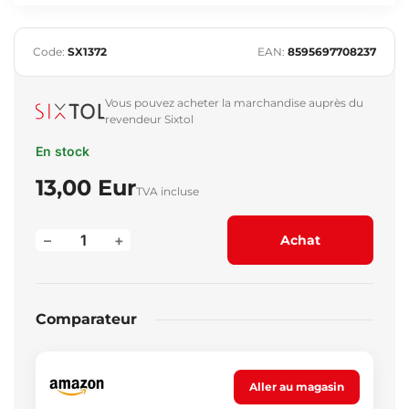
Code:
SX1372
EAN:
8595697708237
Vous pouvez acheter la marchandise auprès du
revendeur Sixtol
En stock
13,00 Eur
TVA incluse
–
+
Achat
Comparateur
Aller au magasin