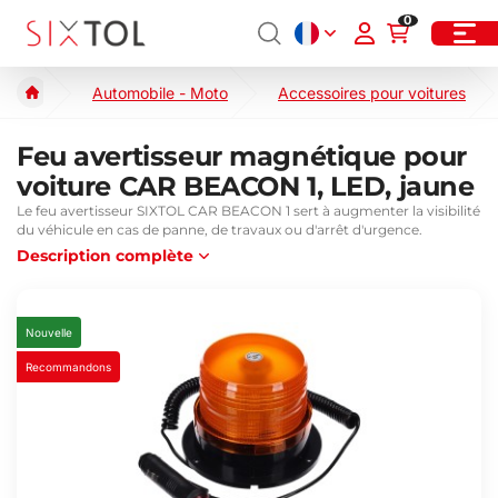
0
Automobile - Moto
Accessoires pour voitures
Feu avertisseur magnétique pour
voiture CAR BEACON 1, LED, jaune
Le feu avertisseur SIXTOL CAR BEACON 1 sert à augmenter la visibilité
du véhicule en cas de panne, de travaux ou d'arrêt d'urgence.
Description complète
Nouvelle
Recommandons