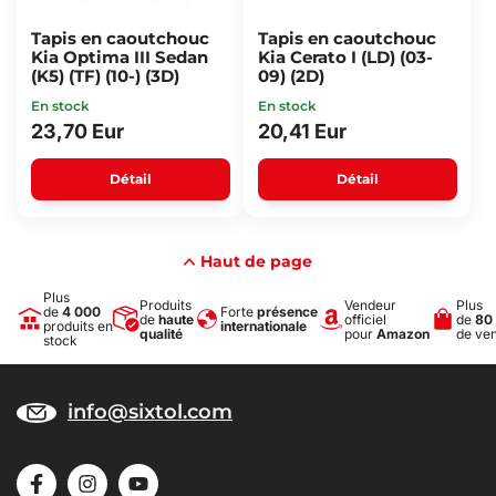
Tapis en caoutchouc
Tapis en caoutchouc
Kia Optima III Sedan
Kia Cerato I (LD) (03-
(K5) (TF) (10-) (3D)
09) (2D)
En stock
En stock
23,70 Eur
20,41 Eur
Détail
Détail
Haut de page
Plus
Produits
Vendeur
Plus
de
4 000
Forte
présence
de
haute
officiel
de
80
produits en
internationale
qualité
pour
Amazon
de ve
stock
info@sixtol.com