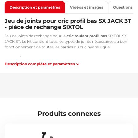
Description et paramètres
Vidéos et images
Questions
Jeu de joints pour cric profil bas SX JACK 3T
- pièce de rechange SIXTOL
Jeu de joints de rechange pour le
cric roulant profil bas
SIXTOL SX
JACK 3T. Le kit contient tous les types de joints nécessaires au bon
fonctionnement de toutes les parties du cric hydraulique.
Compatible avec :
Description complète et paramètres
SIXTOL SX JACK 3 - SX3065
Caractéristiques techniques :
Dimensions de l'emballage : 7 x 7 x 0,7 cm
Dimensions des joints : 2 x 6,9 cm / 4 x 3,2 cm / 2 x 2 cm / 4 x 2,3
cm / 2 x 1,5 cm / 3 x 1,4 cm / 4 x 1 cm / 1 x 0,9 cm
Poids : 10 g
Produits connexes