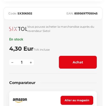
Code:
SX306502
EAN:
8595697705045
Vous pouvez acheter la marchandise auprès du
revendeur Sixtol
En stock
4,30 Eur
TVA incluse
–
+
Achat
Comparateur
Aller au magasin