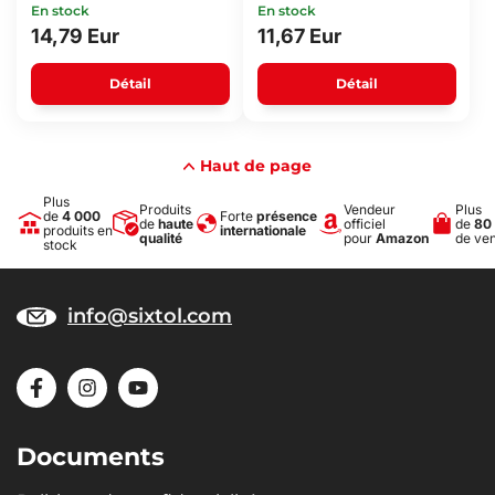
En stock
En stock
14,79 Eur
11,67 Eur
Détail
Détail
Haut de page
Plus
Produits
Vendeur
Plus
de
4 000
Forte
présence
de
haute
officiel
de
80
produits en
internationale
qualité
pour
Amazon
de ve
stock
info@sixtol.com
Documents