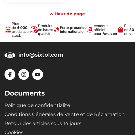
Haut de page
Plus
Produits
Vendeur
Plus
de
4 000
Forte
présence
de
haute
officiel
de
80
produits en
internationale
qualité
pour
Amazon
de ve
stock
info@sixtol.com
Documents
Politique de confidentialité
Conditions Générales de Vente et de Réclamation
Retour des articles sous 14 jours
Cookies