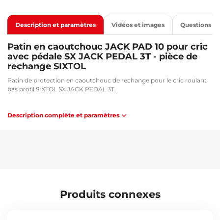
Description et paramètres
Vidéos et images
Questions
Patin en caoutchouc JACK PAD 10 pour cric
avec pédale SX JACK PEDAL 3T - pièce de
rechange SIXTOL
Patin de protection en caoutchouc de rechange pour le cric roulant
bas profil SIXTOL SX JACK PEDAL 3T.
Recommandation
Description complète et paramètres
Ce patin en caoutchouc convient pour le cric hydraulique SX
JACK PEDAL 3T
Compatible avec :
SIXTOL SX JACK PEDAL 3T - SX3064
Caractéristiques techniques :
Diamètre : 105 mm
Produits connexes
Hauteur : 11,5 mm
Poids : 125 g