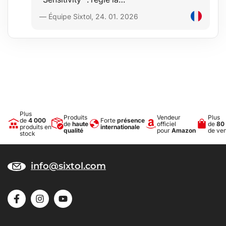
— Équipe Sixtol, 24. 01. 2026
Plus
Produits
Vendeur
Plus
de
4 000
Forte
présence
de
haute
officiel
de
80
produits en
internationale
qualité
pour
Amazon
de ve
stock
info@sixtol.com