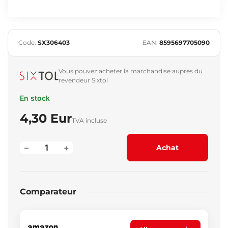
Code:
SX306403
EAN:
8595697705090
Vous pouvez acheter la marchandise auprès du
revendeur Sixtol
En stock
4,30 Eur
TVA incluse
–
+
Achat
Comparateur