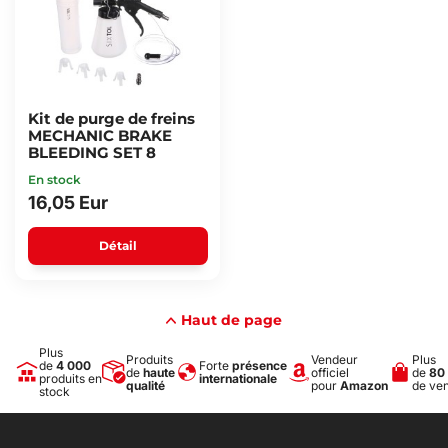
Kit de purge de freins
MECHANIC BRAKE
BLEEDING SET 8
En stock
16,05 Eur
Détail
Haut de page
Plus
Produits
Vendeur
Plus
de
4 000
Forte
présence
de
haute
officiel
de
80
produits en
internationale
qualité
pour
Amazon
de ve
stock