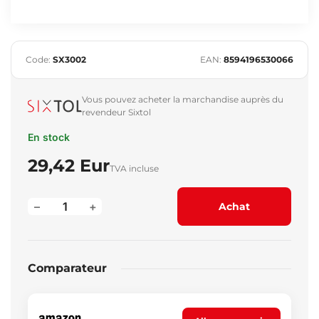
Code:
SX3002
EAN:
8594196530066
Vous pouvez acheter la marchandise auprès du
revendeur Sixtol
En stock
29,42 Eur
TVA incluse
–
+
Achat
Comparateur