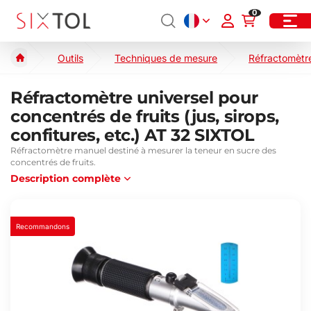
0
Outils
Techniques de mesure
Réfractomètr
Réfractomètre universel pour
concentrés de fruits (jus, sirops,
confitures, etc.) AT 32 SIXTOL
Réfractomètre manuel destiné à mesurer la teneur en sucre des
concentrés de fruits.
Description complète
Recommandons