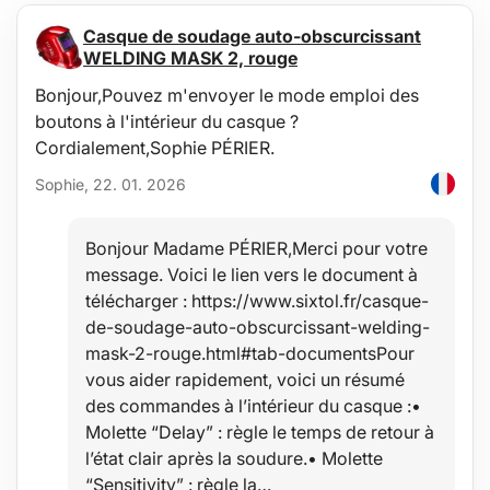
Principaux avantages :
Casque de soudage auto-obscurcissant
Format compact de l'appareil
L'appareil ne nécessite aucune batterie et n'exige pas de montage
WELDING MASK 2, rouge
Grande fiabilité de fonctionnement et longue durée de vie
Bonjour,Pouvez m'envoyer le mode emploi des
Faible écart et grande précision de mesure
Boîtier en alliage d'aluminium spécial, léger et résistant
boutons à l'intérieur du casque ?
Nécessite pratiquement aucun entretien
Cordialement,Sophie PÉRIER.
Partie de l'appareil recouverte d'une protection souple en
caoutchouc
Sophie, 22. 01. 2026
Mode de mesure :
La mesure au réfractomètre est très simple : il suffit de déposer
Bonjour Madame PÉRIER,Merci pour votre
une goutte de l'échantillon sur le prisme optique incliné de
message. Voici le lien vers le document à
l'appareil, de refermer la plaque de couverture du prisme (le
liquide se répartit), de regarder vers une source lumineuse dans
télécharger : https://www.sixtol.fr/casque-
l'oculaire de l'appareil, éventuellement d'ajuster la mise au point, et
de-soudage-auto-obscurcissant-welding-
de lire la valeur de la teneur en sucre (%) sur l'échelle
mask-2-rouge.html#tab-documentsPour
correspondante. Dans le champ de vision, on lit immédiatement
la valeur selon la frontière entre la partie éclairée et la partie non
vous aider rapidement, voici un résumé
éclairée. Grande échelle bien lisible pour la teneur en sucre en % (0
des commandes à l’intérieur du casque :•
– 32 % Brix) avec possibilité d'affiner la mise au point de l'échelle.
Molette “Delay” : règle le temps de retour à
Contenu de l'emballage :
l’état clair après la soudure.• Molette
1 réfractomètre pour la mesure de la teneur en sucre
“Sensitivity” : règle la…