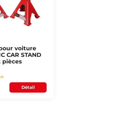
pour voiture
C CAR STAND
2 pièces
ock
Détail