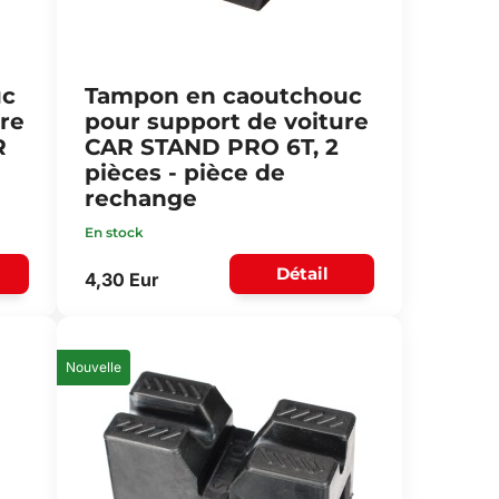
uc
Tampon en caoutchouc
ure
pour support de voiture
R
CAR STAND PRO 6T, 2
pièces - pièce de
rechange
En stock
Détail
4,30 Eur
Nouvelle