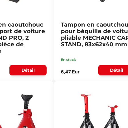
en caoutchouc
Tampon en caoutcho
port de voiture
pour béquille de voit
ND PRO, 2
pliable MECHANIC CA
pièce de
STAND, 83x62x40 mm
e
En stock
Détail
Détail
6,47 Eur