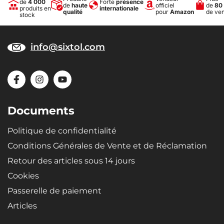
de
4 000
Forte
présence
de
haute
officiel
de
80
produits en
internationale
qualité
pour
Amazon
de ve
stock
info@sixtol.com
Documents
Politique de confidentialité
Conditions Générales de Vente et de Réclamation
Retour des articles sous 14 jours
Cookies
Passerelle de paiement
Articles