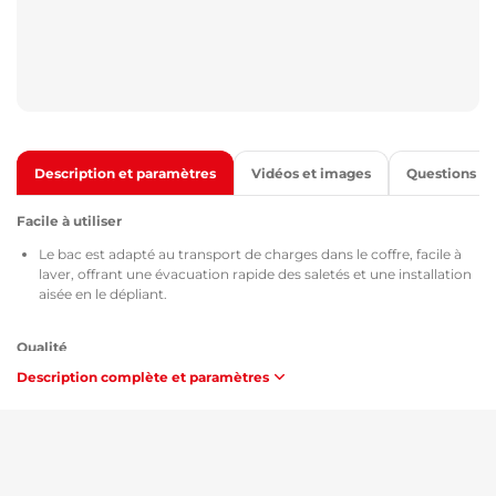
Description et paramètres
Vidéos et images
Questions
Facile à utiliser
Le bac est adapté au transport de charges dans le coffre, facile à
laver, offrant une évacuation rapide des saletés et une installation
aisée en le dépliant.
Qualité
Description complète et paramètres
Tous les bacs de coffre sont fournis avec le certificat TÜV Süd
Czech, le certificat de composition et de sécurité du matériau
utilisé MSDS, l'homologation selon les directives de la République
tchèque / de l'Union européenne ATEST 8SD 3401 et, en ce qui
concerne l'inflammabilité, ils répondent aux exigences de la
méthodologie ZM-A/10.70 (République tchèque / Union