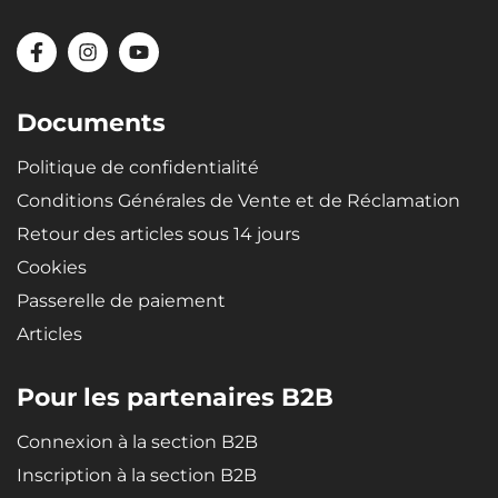
Matériaux
Matériau recyclable, très résistant et de qualité - le caoutchouc
microporeux SBR confère aux bacs une élasticité extrême,
garantissant qu'en cas de pliage (par ex. lors du rangement), le bac
retrouve à nouveau sa forme d'origine.
Documents
Politique de confidentialité
Conditions Générales de Vente et de Réclamation
Retour des articles sous 14 jours
Cookies
Passerelle de paiement
Articles
Pour les partenaires B2B
Connexion à la section B2B
Inscription à la section B2B