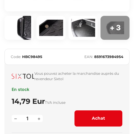
+ 3
Code:
HBC98495
EAN:
8591673984954
Vous pouvez acheter la marchandise auprès du
revendeur Sixtol
En stock
14,79 Eur
TVA incluse
–
+
Achat