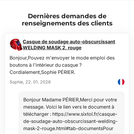
européenne).
Dernières demandes de
Entretien
renseignements des clients
Le bac est facile à laver, conçu pour un entretien courant avec des
produits de nettoyage classiques (par ex. lavage à l'eau tiède avec
un savon non agressif et non abrasif, etc.). Le nettoyage peut être
effectué facilement à l'extérieur du véhicule, par ex. à l'aide d'un
Casque de soudage auto-obscurcissant
tuyau d'arrosage.
WELDING MASK 2, rouge
Bonjour,Pouvez m'envoyer le mode emploi des
Stabilité
boutons à l'intérieur du casque ?
La qualité du matériau permet d'utiliser le bac dans une large
Cordialement,Sophie PÉRIER.
plage de températures de -60°C à +80°C et lui confère également
une grande résistance au vieillissement dû aux rayons UV.
Sophie, 22. 01. 2026
Sécurité
Bonjour Madame PÉRIER,Merci pour votre
Le matériau hypoallergénique permet une utilisation quelconque
message. Voici le lien vers le document à
dans n'importe quel véhicule sans risque pour la santé.
télécharger : https://www.sixtol.fr/casque-
de-soudage-auto-obscurcissant-welding-
Protection
mask-2-rouge.html#tab-documentsPour
L'avantage de ces bacs est un rebord relevé de 4-6 cm (selon le