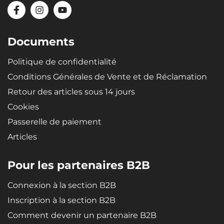
Matériau recyclable, très résistant et de haute qualité - le
caoutchouc microporeux SBR garantit une flexibilité extrême
pour le bac, ce qui permet de revenir à sa forme d'origine lorsqu'il
est plié (par exemple, lors du stockage).
Documents
Politique de confidentialité
Conditions Générales de Vente et de Réclamation
Retour des articles sous 14 jours
Cookies
Passerelle de paiement
Articles
Pour les partenaires B2B
Connexion à la section B2B
Inscription à la section B2B
Comment devenir un partenaire B2B