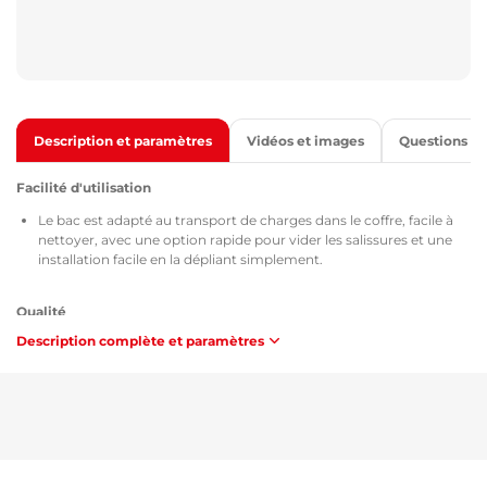
Description et paramètres
Vidéos et images
Questions
Facilité d'utilisation
Le bac est adapté au transport de charges dans le coffre, facile à
nettoyer, avec une option rapide pour vider les salissures et une
installation facile en la dépliant simplement.
Qualité
Description complète et paramètres
Tous les bacs de coffre sont certifiés par TÜV Süd Czech, certificat
de composition et de sécurité du matériau utilisé (MSDS),
homologation selon les règlements de la République tchèque /
Union européenne ATEST 8SD 3401, et en termes de résistance à
l'inflammabilité, ils respectent les exigences de la méthodologie
ZM-A/10.70 (République tchèque / Union européenne).