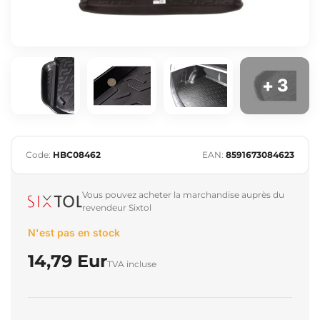
+ 3
Code:
HBC08462
EAN:
8591673084623
Vous pouvez acheter la marchandise auprès du
revendeur Sixtol
N'est pas en stock
14,79 Eur
TVA incluse