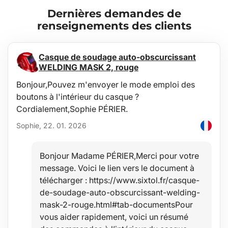
Entretien
Dernières demandes de
Le bac est facile à nettoyer, conçu pour un entretien standard à
renseignements des clients
l'aide de produits de nettoyage courants (par exemple, lavage à
l'eau tiède avec un détergent non abrasif). Le nettoyage peut être
effectué facilement en dehors du véhicule, par exemple avec un
tuyau d'arrosage.
Casque de soudage auto-obscurcissant
WELDING MASK 2, rouge
Stabilité
Bonjour,Pouvez m'envoyer le mode emploi des
La qualité du matériau permet d'utiliser le bac dans une large
boutons à l'intérieur du casque ?
plage de températures allant de -60°C à +80°C, et offre également
Cordialement,Sophie PÉRIER.
une grande résistance au vieillissement du matériau dû aux
rayons UV.
Sophie, 22. 01. 2026
Sécurité
Bonjour Madame PÉRIER,Merci pour votre
Le matériau hypoallergénique permet une utilisation dans
message. Voici le lien vers le document à
n'importe quel véhicule sans risques pour la santé.
télécharger : https://www.sixtol.fr/casque-
de-soudage-auto-obscurcissant-welding-
Protection
mask-2-rouge.html#tab-documentsPour
L'avantage de ces bacs est leur bord relevé de 4 à 6 cm (selon le
vous aider rapidement, voici un résumé
type de véhicule), protégeant l'intérieur du coffre contre les