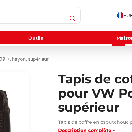
EUR
Outils
Maiso
09->, hayon, supérieur
Tapis de co
pour VW Po
supérieur
Tapis de coffre en caoutchouc 
Description complète