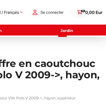
0
0,00 Eur
 / Français
Se connecter
n
Jardin
ffre en caoutchouc
lo V 2009->, hayon,
pour VW Polo V 2009->, hayon, supérieur