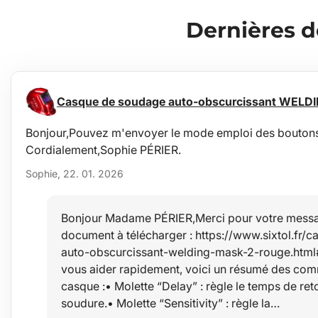
Dernières 
Casque de soudage auto-obscurcissant WELD
Bonjour,Pouvez m'envoyer le mode emploi des boutons à
Cordialement,Sophie PÉRIER.
Sophie, 22. 01. 2026
Bonjour Madame PÉRIER,Merci pour votre message.
document à télécharger : https://www.sixtol.fr
keresztrudat_HU.pdfMerci
auto-obscurcissant-welding-mask-2-rouge.htm
vous aider rapidement, voici un résumé des comm
casque :• Molette “Delay” : règle le temps de retou
soudure.• Molette “Sensitivity” : règle la…