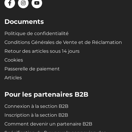
Matériau recyclable, très résistant et de qualité - le caoutchouc
microporeux SBR assure aux bacs une élasticité extrême, qui
garantit qu'en cas de flexion (par ex. lors du stockage), le bac
reprendra sa forme d'origine.
Documents
Politique de confidentialité
Conditions Générales de Vente et de Réclamation
Retour des articles sous 14 jours
Cookies
Passerelle de paiement
Articles
Pour les partenaires B2B
Connexion à la section B2B
Inscription à la section B2B
Comment devenir un partenaire B2B