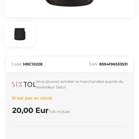
Code:
HBC10228
EAN:
8594196533531
Vous pouvez acheter la marchandise auprès du
revendeur Sixtol
N'est pas en stock
20,00 Eur
TVA incluse