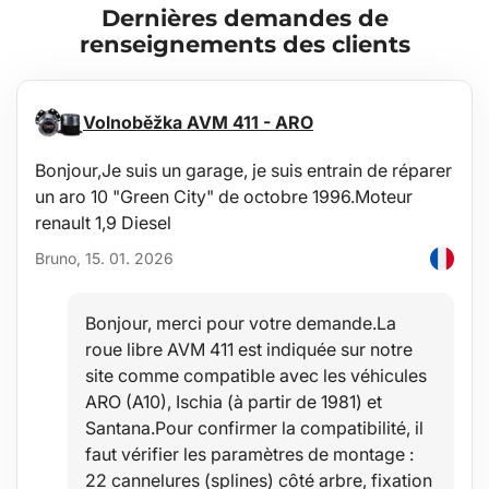
Dernières demandes de
Entretien
renseignements des clients
Le bac est facile à laver, conçu pour un entretien standard avec
des produits de nettoyage courants (par ex. lavage à l'eau tiède
avec un détergent non agressif et non abrasif, etc.). Le nettoyage
peut être facilement effectué à l'extérieur du véhicule, par ex. avec
Volnoběžka AVM 411 - ARO
un tuyau d'arrosage.
Bonjour,Je suis un garage, je suis entrain de réparer
Stabilité
un aro 10 "Green City" de octobre 1996.Moteur
La qualité du matériau permet l'utilisation du bac dans une large
renault 1,9 Diesel
plage de températures de -60°C à +80°C et offre aussi une grande
résistance au vieillissement du matériau dû aux rayons UV.
Bruno, 15. 01. 2026
Sécurité
Bonjour, merci pour votre demande.La
Le matériau hypoallergénique permet une utilisation dans
roue libre AVM 411 est indiquée sur notre
n'importe quel véhicule sans risques pour la santé.
site comme compatible avec les véhicules
ARO (A10), Ischia (à partir de 1981) et
Protection
Santana.Pour confirmer la compatibilité, il
L'avantage de ces bacs est le rebord surélevé de 4-6 cm (selon le
faut vérifier les paramètres de montage :
type de véhicule), protégeant l'intérieur du coffre contre le
22 cannelures (splines) côté arbre, fixation
renversement ou l'écoulement de liquides (eau, huile), de saletés,