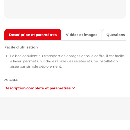
Description et paramètres
Vidéos et images
Questions
Facile d'utilisation
Le bac convient au transport de charges dans le coffre, il est facile
à laver, permet un vidage rapide des saletés et une installation
aisée par simple déploiement.
Qualité
Description complète et paramètres
Tous les bacs de coffre sont pourvus du certificat TÜV Süd Czech,
du certificat de composition et de sécurité du matériau utilisé
MSDS, de l'homologation selon les directives de la République
tchèque / Union européenne ATEST 8SD 3401 et, en ce qui
concerne l'inflammabilité, répondent aux exigences de la
méthodologie ZM-A/10.70 (République tchèque / Union
européenne).