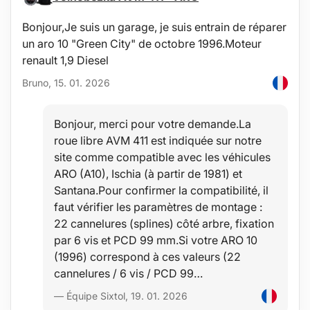
Stabilité
Bonjour,Je suis un garage, je suis entrain de réparer
La qualité du matériau permet d'utiliser le bac dans une large
un aro 10 "Green City" de octobre 1996.Moteur
plage de températures, de -60 °C à +80 °C, et confère également
renault 1,9 Diesel
une grande résistance au vieillissement dû aux rayons UV.
Bruno, 15. 01. 2026
Sécurité
Le matériau hypoallergénique permet une utilisation dans
Bonjour, merci pour votre demande.La
n'importe quel véhicule sans aucun risque pour la santé.
roue libre AVM 411 est indiquée sur notre
site comme compatible avec les véhicules
Protection
ARO (A10), Ischia (à partir de 1981) et
L'avantage de ces bacs est le rebord surélevé de 4-6 cm (selon le
Santana.Pour confirmer la compatibilité, il
type de véhicule), protégeant l'intérieur de l'espace de
faut vérifier les paramètres de montage :
chargement contre le renversement ou le déversement de
22 cannelures (splines) côté arbre, fixation
liquides (eau, huile), de saletés, de poussière, de neige, etc., avec
une résistance à l'imprégnation par les huiles, l'essence et autres
par 6 vis et PCD 99 mm.Si votre ARO 10
carburants et partiellement aussi contre l'électrolyte des batteries.
(1996) correspond à ces valeurs (22
cannelures / 6 vis / PCD 99…
Confort
— Équipe Sixtol, 19. 01. 2026
Une couche antidérapante couvrant toute la surface de très haute