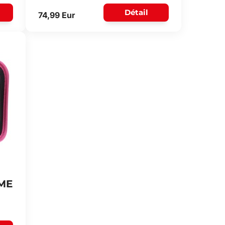
Détail
74,99 Eur
OME