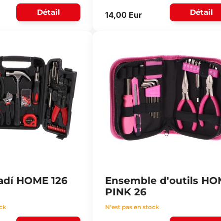
Détail
Détail
14,00 Eur
adí HOME 126
Ensemble d'outils H
PINK 26
ock
N'est pas en stock