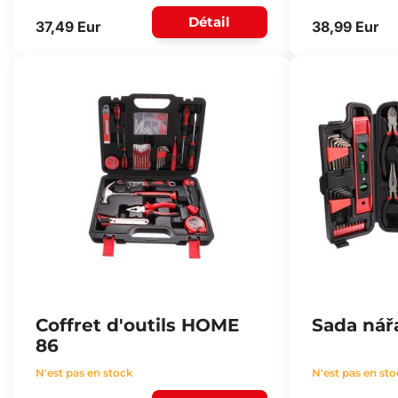
Détail
37,49 Eur
38,99 Eur
Coffret d'outils HOME
Sada nář
86
N'est pas en stock
N'est pas en st