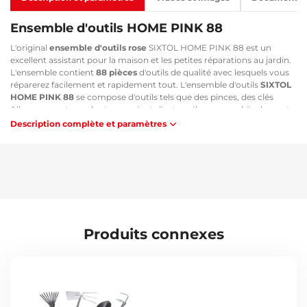
Ensemble d'outils HOME PINK 88
L'original
ensemble d'outils rose
SIXTOL HOME PINK 88 est un
excellent assistant pour la maison et les petites réparations au jardin.
L'ensemble contient
88 pièces
d'outils de qualité avec lesquels vous
réparerez facilement et rapidement tout. L'ensemble d'outils
SIXTOL
HOME PINK 88
se compose d'outils tels que des pinces, des clés
Allen, un marteau, des tournevis et d'autres. Il comprend également
une quantité d'
éléments de fixation
utiles. Les outils sont rangés
Description complète et paramètres
dans une
mallette pratique noir et rose
.
Principaux avantages :
Grâce à sa taille compacte, l'ensemble peut être emporté en
déplacement
Contient une large gamme d'outils de qualité, y compris des
cisailles de jardin
L'ensemble d'outils est un précieux allié pour la maison et le jardin
Produits connexes
L'ensemble comprend de nombreux éléments de fixation
Les outils sont rangés dans une mallette pratique noir et rose
Contenu de l'ensemble :
1x cutter
1x mètre ruban 3 m