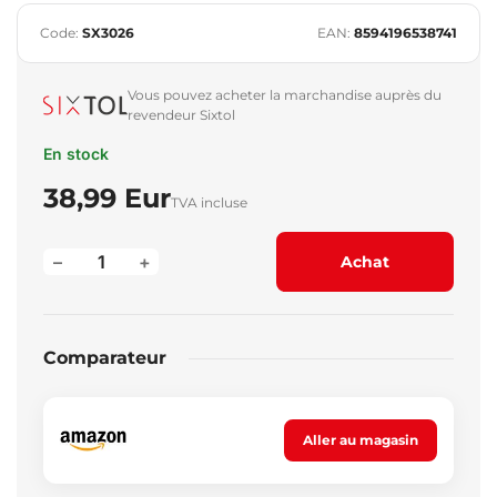
Code:
SX3026
EAN:
8594196538741
Vous pouvez acheter la marchandise auprès du
revendeur Sixtol
En stock
38,99 Eur
TVA incluse
–
+
Achat
Comparateur
Aller au magasin