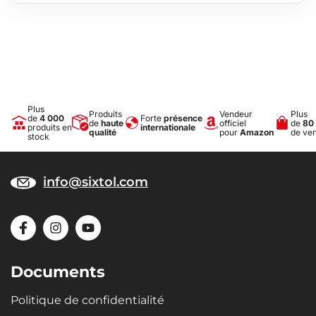
Plus
Produits
Vendeur
Plus
de
4 000
Forte
présence
de
haute
officiel
de
80
produits en
internationale
qualité
pour
Amazon
de ve
stock
info@sixtol.com
Documents
Politique de confidentialité