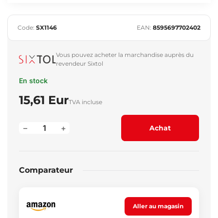
Code:
SX1146
EAN:
8595697702402
Vous pouvez acheter la marchandise auprès du
revendeur Sixtol
En stock
15,61 Eur
TVA incluse
–
+
Achat
Comparateur
Aller au magasin