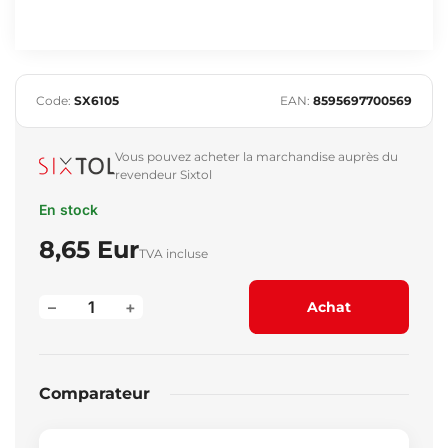
Code:
SX6105
EAN:
8595697700569
Vous pouvez acheter la marchandise auprès du
revendeur Sixtol
En stock
8,65 Eur
TVA incluse
–
+
Achat
Comparateur