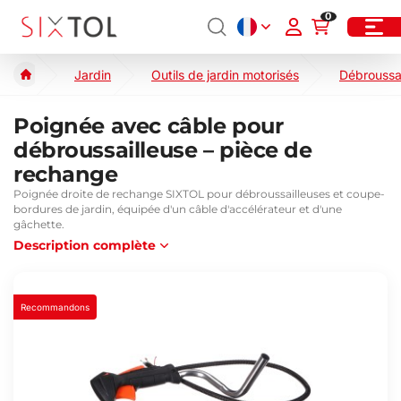
0
Jardin
Outils de jardin motorisés
Débroussa
Poignée avec câble pour
débroussailleuse – pièce de
rechange
Poignée droite de rechange SIXTOL pour débroussailleuses et coupe-
bordures de jardin, équipée d'un câble d'accélérateur et d'une
gâchette.
Description complète
Recommandons