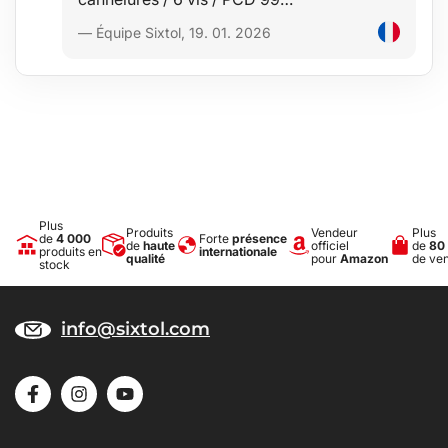
— Équipe Sixtol, 19. 01. 2026
Plus
Produits
Vendeur
Plus
de
4 000
Forte
présence
de
haute
officiel
de
80
produits en
internationale
qualité
pour
Amazon
de ve
stock
info@sixtol.com