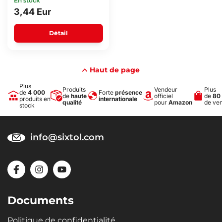
En stock
3,44 Eur
Détail
Haut de page
Plus
Produits
Vendeur
Plus
de
4 000
Forte
présence
de
haute
officiel
de
80
produits en
internationale
qualité
pour
Amazon
de ve
stock
info@sixtol.com
Documents
Politique de confidentialité