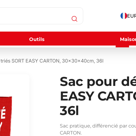
EUR
Outils
Maiso
s triés SORT EASY CARTON, 30x30x40cm, 36l
Sac pour dé
EASY CART
36l
Sac pratique, différencié par c
CARTON.