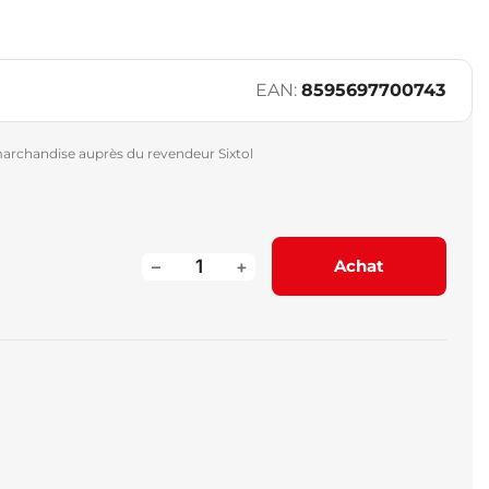
EAN:
8595697700743
archandise auprès du revendeur Sixtol
–
+
Achat