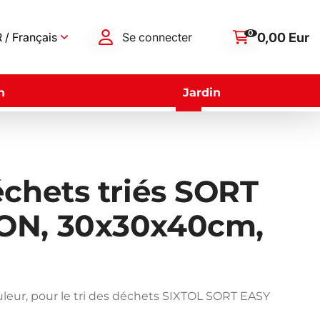
0
0,00 Eur
 / Français
Se connecter
n
Jardin
chets triés SORT
ON, 30x30x40cm,
ouleur, pour le tri des déchets SIXTOL SORT EASY