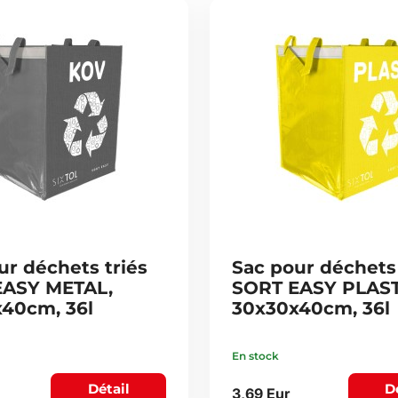
ur déchets triés
Sac pour déchets 
EASY METAL,
SORT EASY PLAST
40cm, 36l
30x30x40cm, 36l
En stock
Détail
D
3,69 Eur