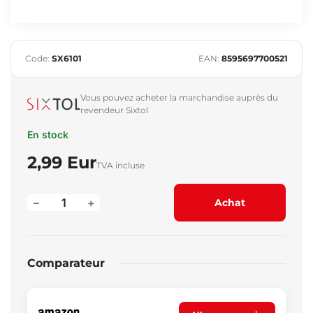
Code:
SX6101
EAN:
8595697700521
Vous pouvez acheter la marchandise auprès du
revendeur Sixtol
En stock
2,99 Eur
TVA incluse
–
+
Achat
Comparateur