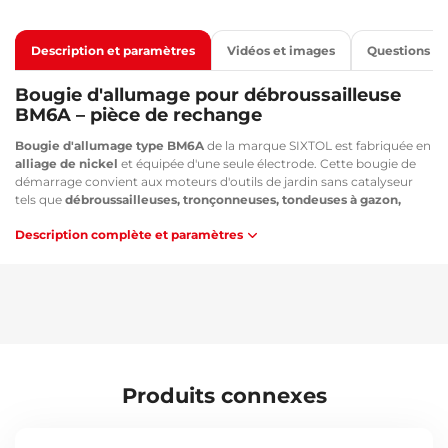
Description et paramètres
Vidéos et images
Questions
Bougie d'allumage pour débroussailleuse
BM6A – pièce de rechange
Bougie d'allumage type BM6A
de la marque SIXTOL est fabriquée en
alliage de nickel
et équipée d'une seule électrode. Cette bougie de
démarrage convient aux moteurs d'outils de jardin sans catalyseur
tels que
débroussailleuses, tronçonneuses, tondeuses à gazon,
tracteurs de jardin, mais aussi minibike, minicross, quads (ATV)
etc.
Description complète et paramètres
Convient pour les débroussailleuses
SIXTOL - GRASS CUT
et les
tondeuses d'autres marques.
Équivalent aux types :
NGK: BM 6; BM 6A; BMR 6A
CHAMPION: CJ 6; RCJ 8; TJ 8J
MAGNETI MARELLI: AW 5 C
DENSO: W 20 M-U
Produits connexes
BOSCH: WS8E
Paramètres techniques :