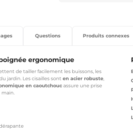
mages
Questions
Produits connexes
, poignée ergonomique
tent de tailler facilement les buissons, les
du jardin. Les cisailles sont
en acier robuste
,
gonomique en caoutchouc
assure une prise
a main.
idérapante