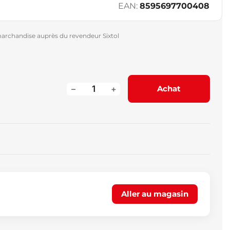
EAN:
8595697700408
archandise auprès du revendeur Sixtol
–
+
Achat
Aller au magasin