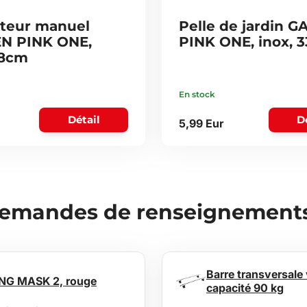
ateur manuel
Pelle de jardin 
N PINK ONE,
PINK ONE, inox, 
28cm
En stock
Détail
D
5,99 Eur
demandes de renseignements 
Barre transversale
ING MASK 2, rouge
capacité 90 kg