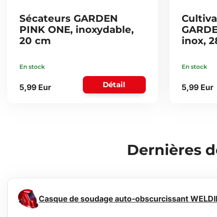
Sécateurs GARDEN
Cultiv
PINK ONE, inoxydable,
GARDE
20 cm
inox, 
En stock
En stock
Détail
5,99 Eur
5,99 Eur
Dernières 
Casque de soudage auto-obscurcissant WELD