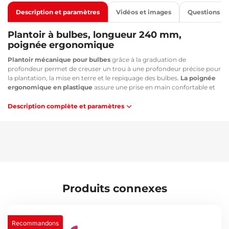
Description et paramètres
Vidéos et images
Questions
Plantoir à bulbes, longueur 240 mm,
poignée ergonomique
Plantoir mécanique pour bulbes
grâce à la graduation de
profondeur permet de creuser un trou à une profondeur précise pour
la plantation, la mise en terre et le repiquage des bulbes.
La poignée
ergonomique en plastique
assure une prise en main confortable et
empêche l'outil de glisser de la main.
Description complète et paramètres
Principaux avantages :
Outil fabriqué en acier au carbone résistant à la corrosion
Graduation pour mesurer facilement la profondeur du trou
Poignée ergonomique en plastique antidérapante
Utilisation très confortable
Poignée rouge pour une bonne visibilité dans l'herbe verte
Remarque :
Produits connexes
La couleur de nos outils n'est pas seulement un élément de
design ; grâce à cette couleur vive, vous les trouvez facilement
dans l'herbe verte.
Recommandons