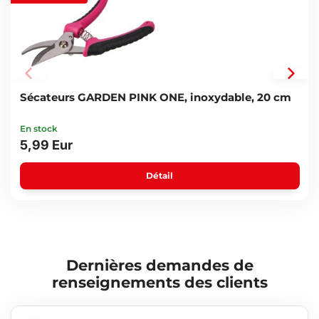
Caractéristiques techniques :
Matériau : acier au carbone galvanisé et PP (plastique)
Longueur totale : 240 mm
Longueur de la partie d'enfouissement : 110 mm
Largeur de la partie d'enfouissement : 60 mm
Largeur du manche : 125 mm
Poids : 224 g
Sécateurs GARDEN PINK ONE, inoxydable, 20 cm
En stock
5,99 Eur
Détail
Dernières demandes de
renseignements des clients