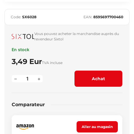
Code:
SX6028
EAN:
8595697700460
Vous pouvez acheter la marchandise auprès du
revendeur Sixtol
En stock
3,49 Eur
TVA incluse
–
+
Achat
Comparateur
Aller au magasin